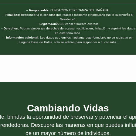
–
Responsable
: FUNDACIÓN ESPERANZA DEL MAÑANA.
–
Finalidad:
Responder a la consulta que realices mediante el formulario (No te suscribirás al
Newsletter).
–
Legitimación:
Su consentimiento expreso.
–
Derechos:
Podrás ejercer tus derechos de acceso, rectificación, limitación y suprimir los datos
en este formulario.
– Información adicional:
Los datos que envíes mediante este formulario no se registran en
ninguna Base de Datos, solo se utilizan para responder a tu consulta.
Cambiando Vidas
te, brindas la oportunidad de preservar y potenciar el ap
endedoras. Descubre las maneras en que puedes influir
de un mayor número de individuos.