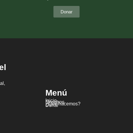
Donar
el
al,
Menú
Inicio
Nosotros
¿Qué hacemos?
Donar