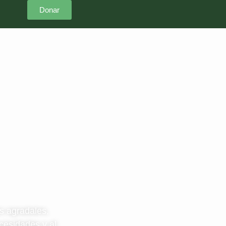
Donar
s agradales,
cesidades y al