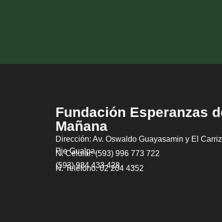
Fundación Esperanzas d
Mañana
Dirección: Av. Oswaldo Guayasamin y El Carriz
Pje Gualpa.
N. Celular: (593) 996 773 722
(593) 984 433 428
N. Teléfono: 02 204 4352