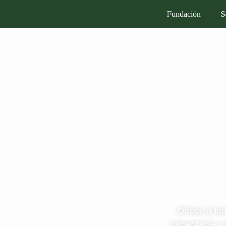
Fundación
S
Ofrece a to
capacitarse y